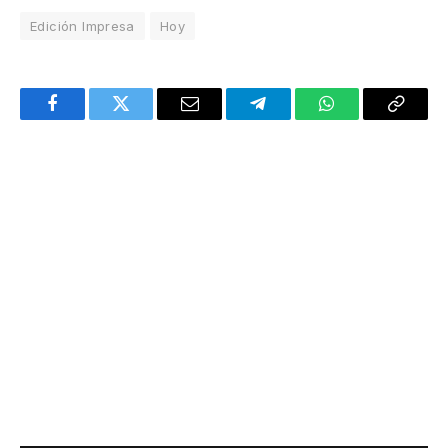
Edición Impresa
Hoy
Facebook
Twitter
Email
Telegram
WhatsApp
Copy
Link