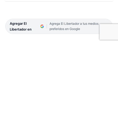
Agregar El
Agrega El Libertador a tus medios
preferidos en Google
Libertador en
Unos 13,6 millones de los 17,7 millones de
habitantes estaban llamados a votar por Sí o No en
11 preguntas impulsadas por el presidente Daniel
Noboa.