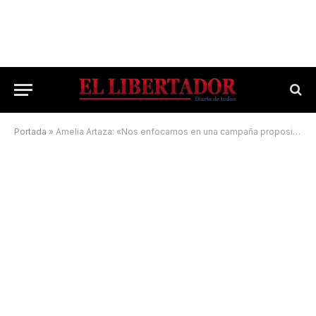
Portada
»
Amelia Artaza: «Nos enfocamos en una campaña propositiva»