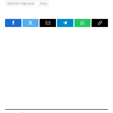
Edición Impresa
Hoy
Facebook
Twitter
Email
Telegram
WhatsApp
Copy
Link