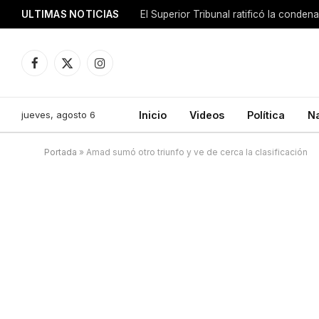
ULTIMAS NOTICIAS
El Superior Tribunal ratificó la conde
Facebook
X
Instagram
(Twitter)
jueves, agosto 6
Inicio
Videos
Política
N
Portada
»
Amad sumó otro triunfo y ve de cerca la clasificación