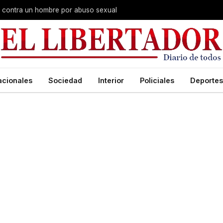
na contra un hombre por abuso sexual
acionales
Sociedad
Interior
Policiales
Deportes