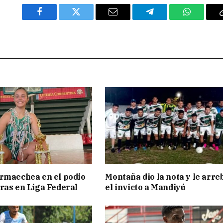
Facebook
Twitter
Email
Telegram
WhatsAp
rmaechea en el podio
Montaña dio la nota y le arre
ras en Liga Federal
el invicto a Mandiyú