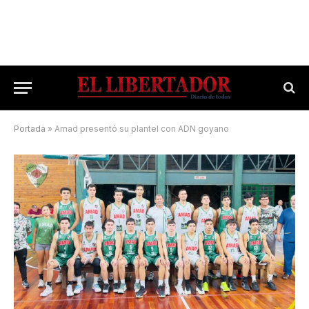
Portada
»
Amad presentó su plantel con ADN goyano