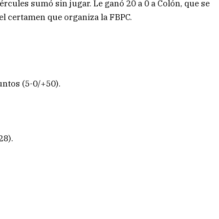
rcules sumó sin jugar. Le ganó 20 a 0 a Colón, que se
 el certamen que organiza la FBPC.
untos (5-0/+50).
28).