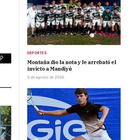
DEPORTES
Montaña dio la nota y le arrebató el
p
Copy
invicto a Mandiyú
Link
6 de agosto de 2026