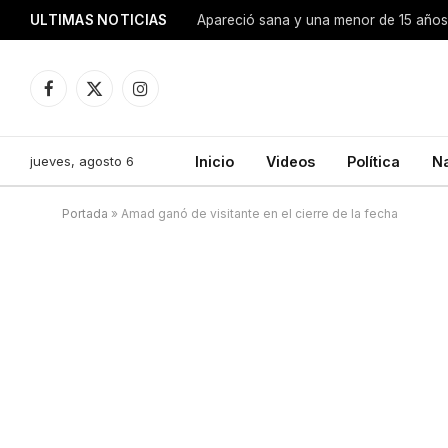
ULTIMAS NOTICIAS
Apareció sana y una menor de 15 años 
Facebook
X
Instagram
(Twitter)
jueves, agosto 6
Inicio
Videos
Política
N
Portada
»
Amad ganó de visitante en el cierre de la fecha