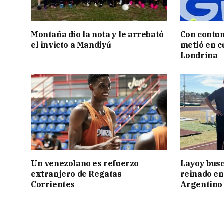
Montaña dio la nota y le arrebató
Con contun
el invicto a Mandiyú
metió en c
Londrina
Un venezolano es refuerzo
Layoy busc
extranjero de Regatas
reinado e
Corrientes
Argentino 