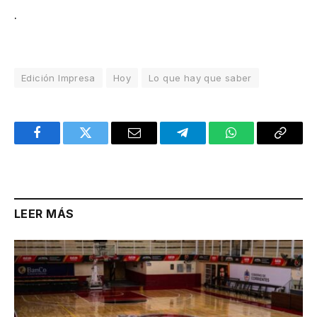
.
Edición Impresa
Hoy
Lo que hay que saber
Facebook
Twitter
Email
Telegram
WhatsApp
Copy
Link
LEER MÁS