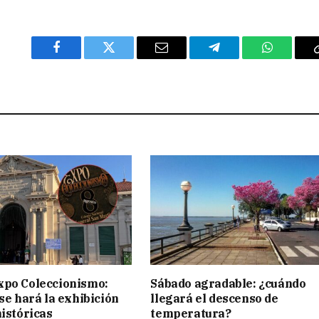
Facebook
Twitter
Email
Telegram
WhatsAp
xpo Coleccionismo:
Sábado agradable: ¿cuándo
 se hará la exhibición
llegará el descenso de
históricas
temperatura?