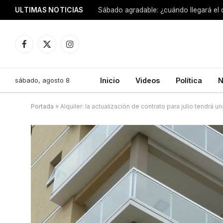
ULTIMAS NOTICIAS
Sábado agradable: ¿cuándo llegará el
Facebook
X
Instagram
(Twitter)
sábado, agosto 8
Inicio
Videos
Política
N
Portada
»
Alquiler: la actualización de contrato para julio tendrá 