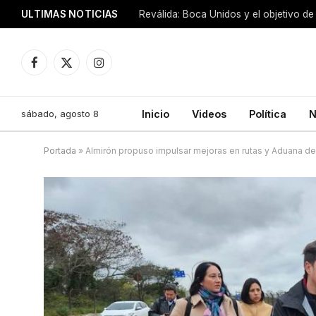
ULTIMAS NOTICIAS
Reválida: Boca Unidos y el objetivo de
Facebook
X
Instagram
(Twitter)
sábado, agosto 8
Inicio
Videos
Política
N
Portada
»
Almirón propuso impulsar mejoras en rutas y Aduana de