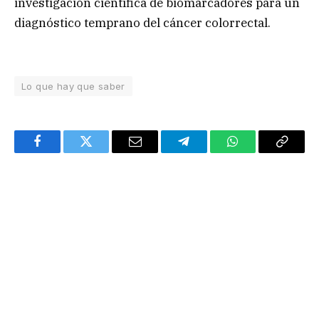
investigación científica de biomarcadores para un
diagnóstico temprano del cáncer colorrectal.
Lo que hay que saber
Facebook
Twitter
Email
Telegram
WhatsApp
Copy
Link