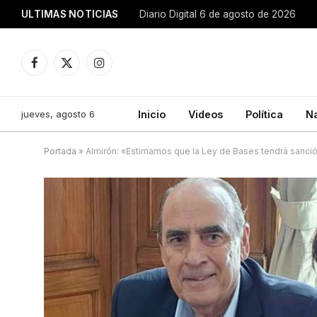
ULTIMAS NOTICIAS
Diario Digital 6 de agosto de 2026
Facebook
X
Instagram
(Twitter)
jueves, agosto 6
Inicio
Videos
Política
N
Portada
»
Almirón: «Estimamos que la Ley de Bases tendrá sanción