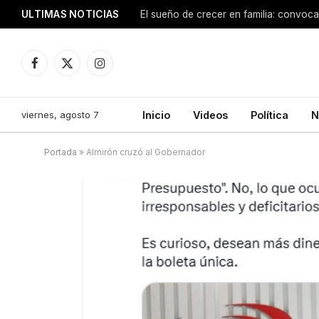
ULTIMAS NOTICIAS
Facebook
X
Instagram
(Twitter)
viernes, agosto 7
Inicio
Videos
Política
N
Portada
»
Almirón cruzó al Gobernador