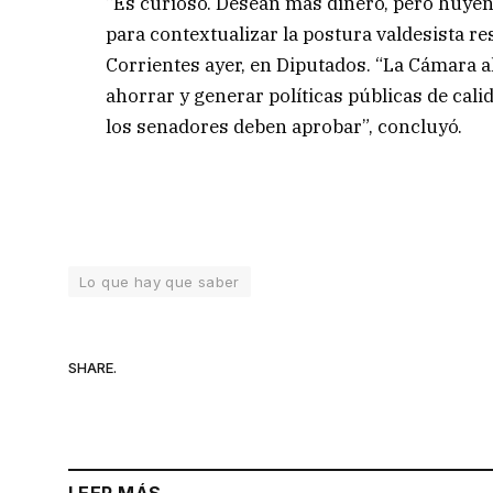
“Es curioso. Desean más dinero, pero huyen 
para contextualizar la postura valdesista r
Corrientes ayer, en Diputados. “La Cámara alt
ahorrar y generar políticas públicas de calid
los senadores deben aprobar”, concluyó.
Lo que hay que saber
SHARE.