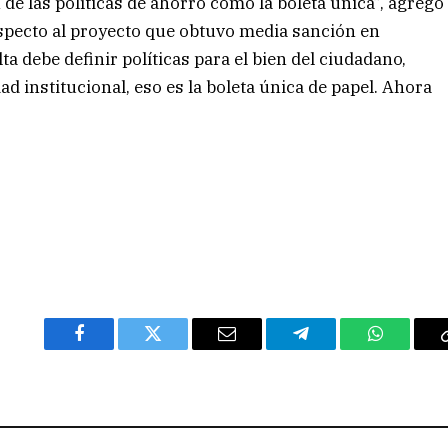
de las políticas de ahorro como la boleta única”, agregó
especto al proyecto que obtuvo media sanción en
a debe definir políticas para el bien del ciudadano,
ad institucional, eso es la boleta única de papel. Ahora
Facebook
Twitter
Email
Telegram
WhatsAp