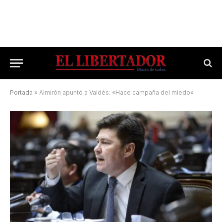
Portada
»
Almirón apuntó a Valdés: «Hace campaña del miedo»