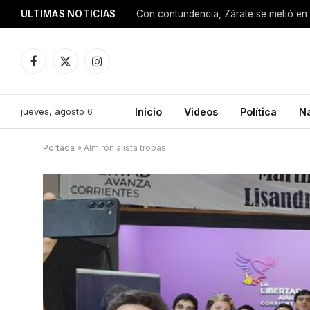
ULTIMAS NOTICIAS
Con contundencia, Zárate se metió en 
Facebook
X
Instagram
(Twitter)
jueves, agosto 6
Inicio
Videos
Política
N
Portada
»
Almirón alista tropas