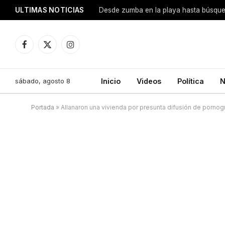
ULTIMAS NOTICIAS
Facebook
X
Instagram
(Twitter)
sábado, agosto 8
Inicio
Videos
Política
N
Portada
»
Allanaron una vivienda por presunta difusión de pornogra