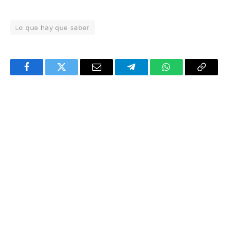
Lo que hay que saber
Facebook
Twitter
Email
Telegram
WhatsApp
Copy
Link