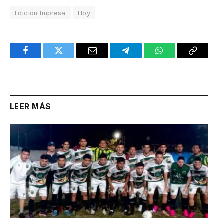
Edición Impresa
Hoy
Facebook
Twitter
Email
Telegram
WhatsApp
Copy
Link
LEER MÁS