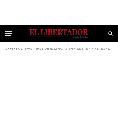
Portada
»
Alianza visita al «franjeado» Guaraní en el inicio de una de las semifinales