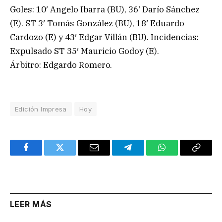
Goles: 10′ Angelo Ibarra (BU), 36′ Darío Sánchez
(E). ST 3′ Tomás González (BU), 18′ Eduardo
Cardozo (E) y 43′ Edgar Villán (BU). Incidencias:
Expulsado ST 35′ Mauricio Godoy (E).
Árbitro: Edgardo Romero.
Edición Impresa
Hoy
Facebook
Twitter
Email
Telegram
WhatsApp
Copy
Link
LEER MÁS