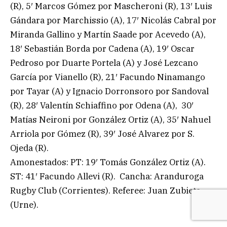
(R), 5′ Marcos Gómez por Mascheroni (R), 13′ Luis
Gándara por Marchissio (A), 17′ Nicolás Cabral por
Miranda Gallino y Martín Saade por Acevedo (A),
18′ Sebastián Borda por Cadena (A), 19′ Oscar
Pedroso por Duarte Portela (A) y José Lezcano
García por Vianello (R), 21′ Facundo Ninamango
por Tayar (A) y Ignacio Dorronsoro por Sandoval
(R), 28′ Valentín Schiaffino por Odena (A), 30′
Matías Neironi por González Ortiz (A), 35′ Nahuel
Arriola por Gómez (R), 39′ José Alvarez por S.
Ojeda (R).
Amonestados: PT: 19′ Tomás González Ortiz (A).
ST: 41′ Facundo Allevi (R). Cancha: Aranduroga
Rugby Club (Corrientes). Referee: Juan Zubieta
(Urne).