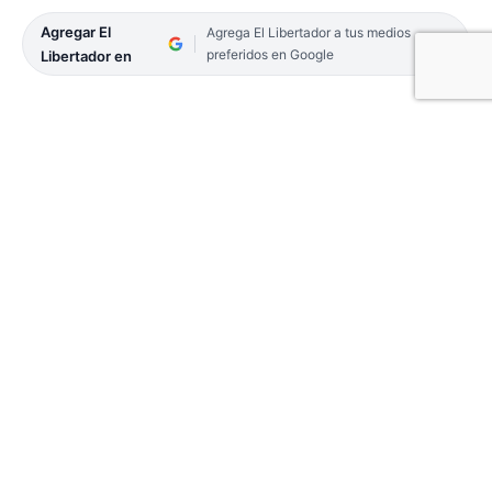
Agregar El
Agrega El Libertador a tus medios
preferidos en Google
Libertador en
El Laboratorio de la Fundación Correntina para la
Sanidad Animal (Fucosa) funciona desde hace 20
años en Curuzú Cuatiá. Es uno de los laboratorios
más completos de la región y pertenece a la Red
Senasa, por lo que emite resultados con validez
oficial para brucelosis bovina y ovina, anemia
infecciosa equina y baños garrapaticidas con