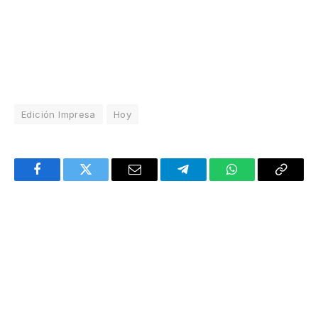
Edición Impresa
Hoy
Facebook
Twitter
Email
Telegram
WhatsApp
Copy
Link