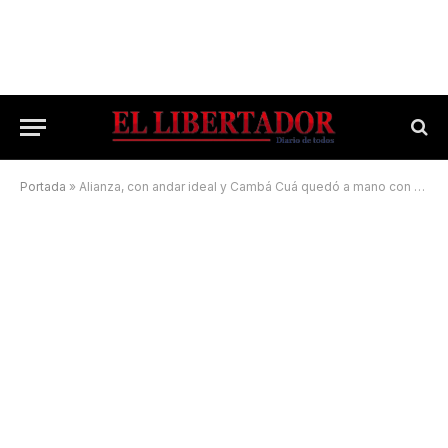
Portada
»
Alianza, con andar ideal y Cambá Cuá quedó a mano con Mandiyú