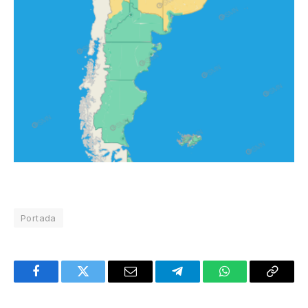
Portada
Facebook
Twitter
Email
Telegram
WhatsApp
Copy
Link