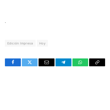
.
Edición Impresa
Hoy
Facebook
Twitter
Email
Telegram
WhatsApp
Copy
Link