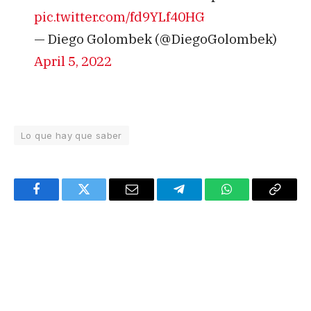
pic.twitter.com/fd9YLf40HG
— Diego Golombek (@DiegoGolombek)
April 5, 2022
Lo que hay que saber
Facebook
Twitter
Email
Telegram
WhatsApp
Copy
Link