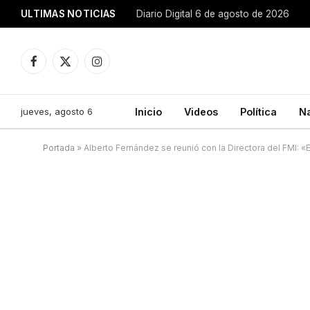
ULTIMAS NOTICIAS
Diario Digital 6 de agosto de 2026
Facebook
X
Instagram
(Twitter)
jueves, agosto 6
Inicio
Videos
Política
N
Portada
»
Alberto Fernández se reunió con la Directora del FMI: «