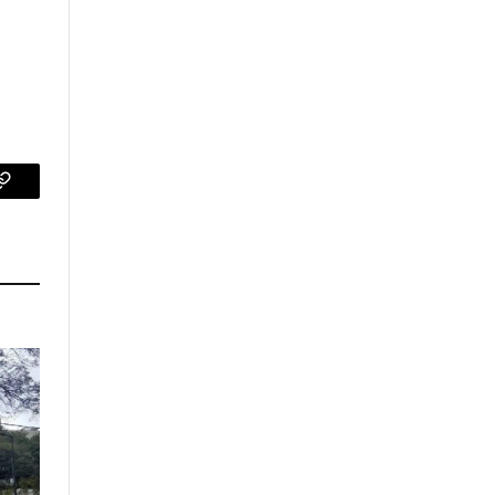
p
Copy
Link