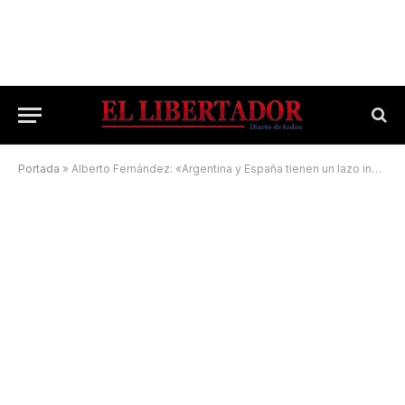
Portada
»
Alberto Fernández: «Argentina y España tienen un lazo indisoluble»