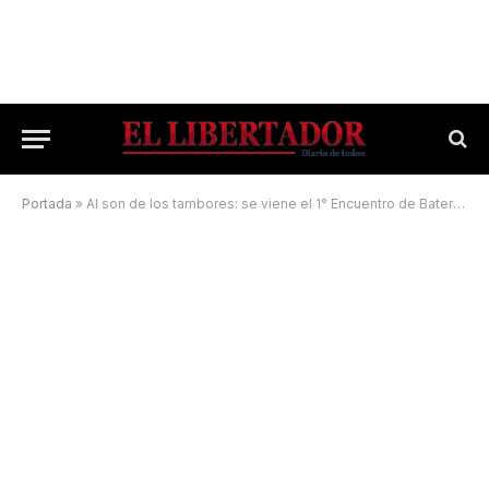
Portada
»
Al son de los tambores: se viene el 1° Encuentro de Baterías del Mercosur