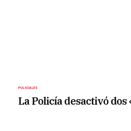
POLICIALES
La Policía desactivó dos
barrio capitalino
22 de septiembre de 2022