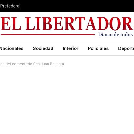
 Prefederal
Nacionales
Sociedad
Interior
Policiales
Deport
rca del cementerio San Juan Bautista