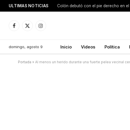
ULTIMAS NOTICIAS
Colón debutó con el pie derecho en el
Facebook
X
Instagram
(Twitter)
domingo, agosto 9
Inicio
Videos
Política
Portada
»
Al menos un herido durante una fuerte pelea vecinal ce