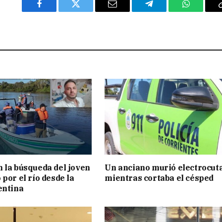
Facebook
Twitter
Email
Telegram
WhatsAp
 la búsqueda del joven
Un anciano murió electrocut
por el río desde la
mientras cortaba el césped
entina