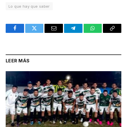
Lo que hay que saber
Facebook
Twitter
Email
Telegram
WhatsApp
Copy
Link
LEER MÁS