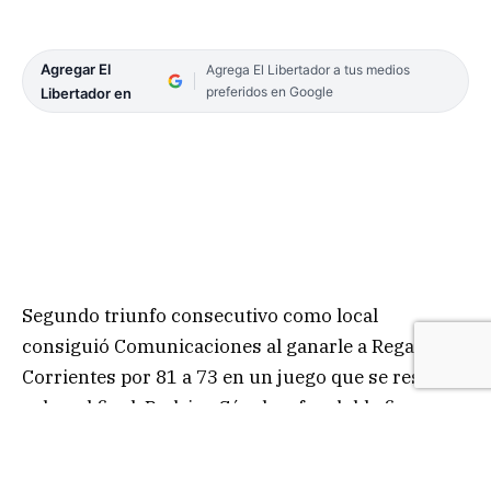
Agregar El
Agrega El Libertador a tus medios
preferidos en Google
Libertador en
Segundo triunfo consecutivo como local
consiguió Comunicaciones al ganarle a Regatas
Corrientes por 81 a 73 en un juego que se resolvió
sobre el final. Rodrigo Sánchez fue doble figura en
el local con 17 puntos y 11 rebotes cumpliendo
además un gran trabajo en defensa.