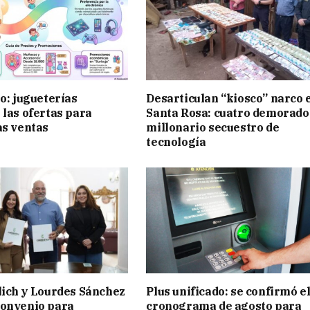
ño: jugueterías
Desarticulan “kiosco” narco 
 las ofertas para
Santa Rosa: cuatro demorado
as ventas
millonario secuestro de
tecnología
lich y Lourdes Sánchez
Plus unificado: se confirmó e
convenio para
cronograma de agosto para