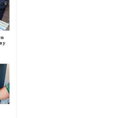
en
s y
l