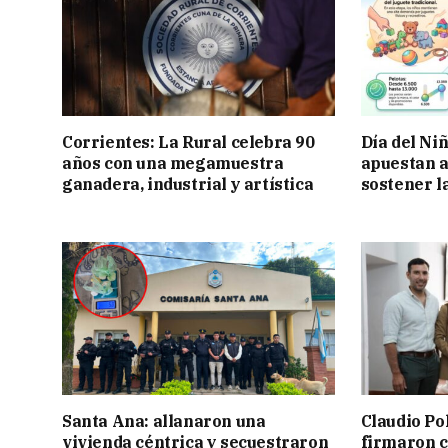
Corrientes: La Rural celebra 90
Día del Ni
años con una megamuestra
apuestan a
ganadera, industrial y artística
sostener l
Santa Ana: allanaron una
Claudio Po
vivienda céntrica y secuestraron
firmaron 