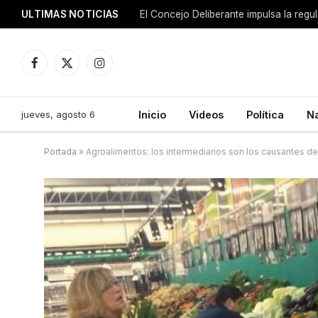
ULTIMAS NOTICIAS
El Concejo Deliberante impulsa la regu
Facebook
X
Instagram
(Twitter)
jueves, agosto 6
Inicio
Videos
Política
N
Portada
»
Agroalimentos: los intermediarios son los causantes d