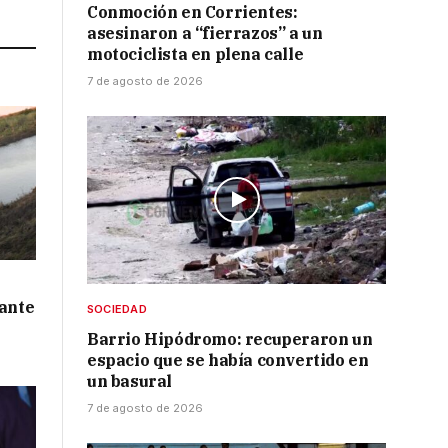
Link
Conmoción en Corrientes:
asesinaron a “fierrazos” a un
motociclista en plena calle
7 de agosto de 2026
 ante
SOCIEDAD
Barrio Hipódromo: recuperaron un
espacio que se había convertido en
un basural
7 de agosto de 2026