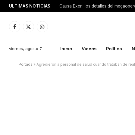
ULTIMAS NOTICIAS
Facebook
X
Instagram
(Twitter)
viernes, agosto 7
Inicio
Videos
Política
N
Portada
»
Agredieron a personal de salud cuando trataban de rea