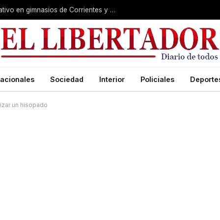
Causa Exen: los detalles del megaoperativo en gimnasios de Corrientes y Chaco
acionales
Sociedad
Interior
Policiales
Deporte
lizar un hisopado