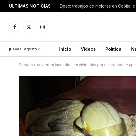
ULTIMAS NOTICIAS
Dpec: trabajos de mejoras en Capital e 
Facebook
X
Instagram
(Twitter)
jueves, agosto 6
Inicio
Videos
Política
N
Portada
»
Advierten incendios en viviendas por el mal uso de apa