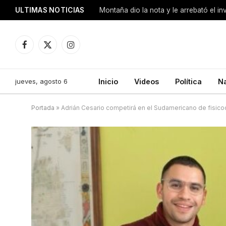
ULTIMAS NOTICIAS
Montaña dio la nota y le arrebató el i
Facebook
X
Instagram
(Twitter)
jueves, agosto 6
Inicio
Videos
Política
N
Portada
»
Adrián Cesario competirá en el Sudamericano de fisico