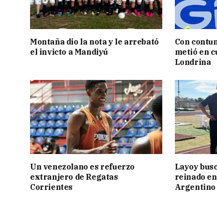
Montaña dio la nota y le arrebató
Con contun
el invicto a Mandiyú
metió en c
Londrina
Un venezolano es refuerzo
Layoy busc
extranjero de Regatas
reinado e
Corrientes
Argentino 