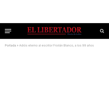
Portada
»
Adiós eterno al escritor Froilán Blanco, a los 99 años