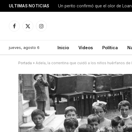
ULTIMAS NOTICIAS
Facebook
X
Instagram
(Twitter)
jueves, agosto 6
Inicio
Videos
Política
N
Portada
»
Adela, la correntina que cuidó a los niños huérfanos de l