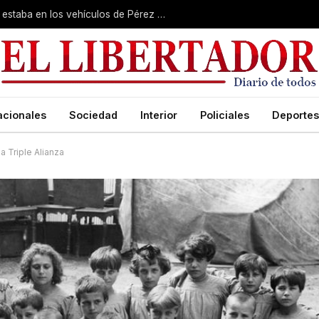
Un perito confirmó que el olor de Loan estaba en los vehículos de Pérez y Caillava
acionales
Sociedad
Interior
Policiales
Deportes
a Triple Alianza