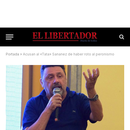
Portada
»
Acusan al «Tata» Sananez de haber roto al peronismo