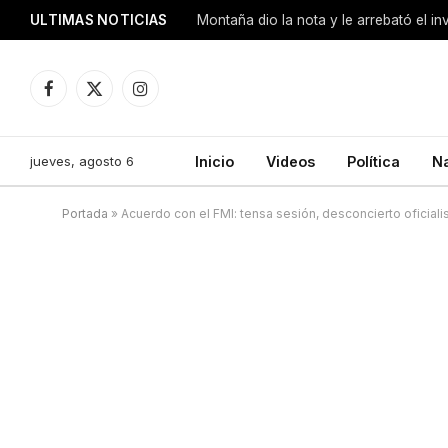
ULTIMAS NOTICIAS
Montaña dio la nota y le arrebató el i
Facebook
X
Instagram
(Twitter)
jueves, agosto 6
Inicio
Videos
Política
N
Portada
»
Acuerdo con el FMI: tensa sesión, desconcierto oficialis