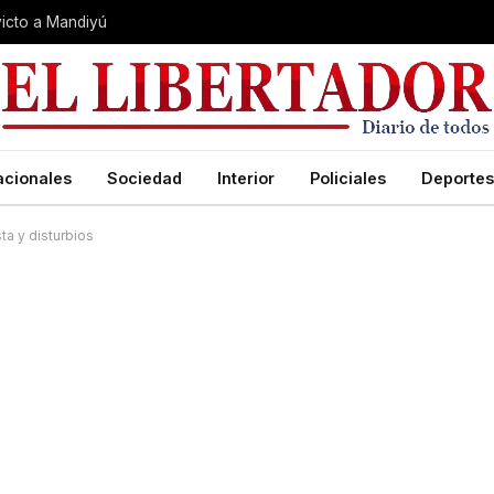
nvicto a Mandiyú
acionales
Sociedad
Interior
Policiales
Deportes
ta y disturbios