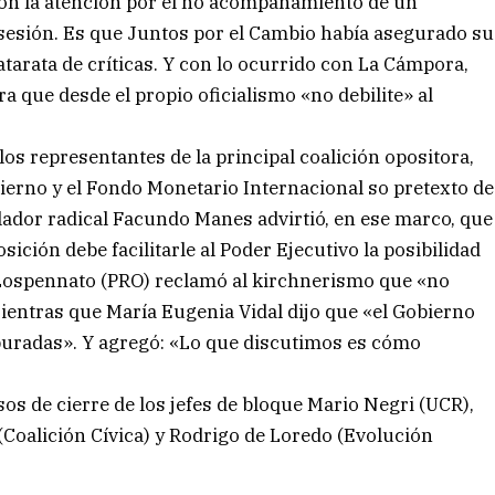
ron la atención por el no acompañamiento de un
sesión. Es que Juntos por el Cambio había asegurado su
arata de críticas. Y con lo ocurrido con La Cámpora,
 que desde el propio oficialismo «no debilite» al
os representantes de la principal coalición opositora,
bierno y el Fondo Monetario Internacional so pretexto de
gislador radical Facundo Manes advirtió, en ese marco, que
ción debe facilitarle al Poder Ejecutivo la posibilidad
a Lospennato (PRO) reclamó al kirchnerismo que «no
Mientras que María Eugenia Vidal dijo que «el Gobierno
apuradas». Y agregó: «Lo que discutimos es cómo
os de cierre de los jefes de bloque Mario Negri (UCR),
Coalición Cívica) y Rodrigo de Loredo (Evolución