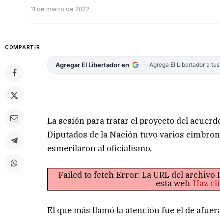
11 de marzo de 2022
COMPARTIR
Agregar El Libertador en
Agrega El Libertador a tu
La sesión para tratar el proyecto del acuer
Diputados de la Nación tuvo varios cimbron
esmerilaron al oficialismo.
Failed to fetch Error: La URL del archiv
esta web.
Haz cl
El que más llamó la atención fue el de afu