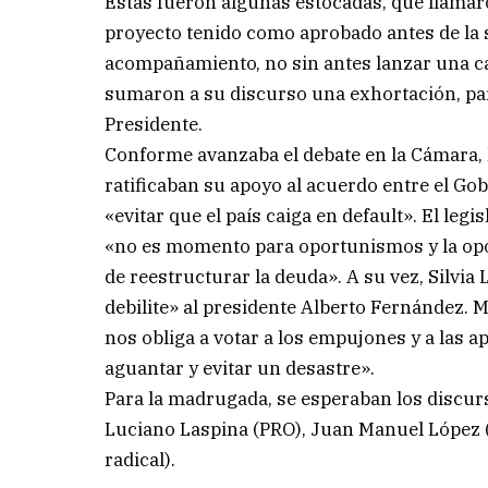
Estas fueron algunas estocadas, que llama
proyecto tenido como aprobado antes de la 
acompañamiento, no sin antes lanzar una cat
sumaron a su discurso una exhortación, para
Presidente.
Conforme avanzaba el debate en la Cámara, l
ratificaban su apoyo al acuerdo entre el Go
«evitar que el país caiga en default». El le
«no es momento para oportunismos y la oposi
de reestructurar la deuda». A su vez, Silvi
debilite» al presidente Alberto Fernández. 
nos obliga a votar a los empujones y a las 
aguantar y evitar un desastre».
Para la madrugada, se esperaban los discurs
Luciano Laspina (PRO), Juan Manuel López (
radical).