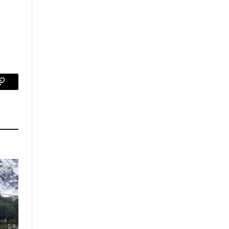
p
Copy
Link