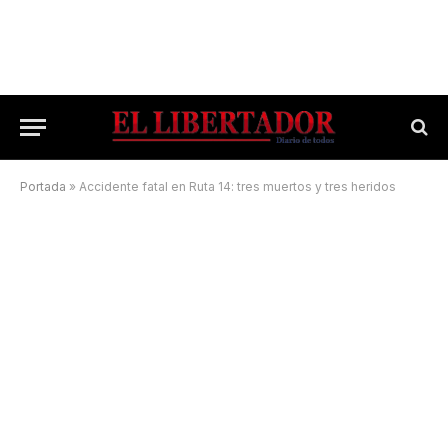
Portada
»
Accidente fatal en Ruta 14: tres muertos y tres heridos