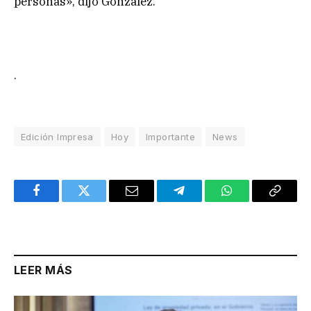
personas», dijo González.
.
Edición Impresa
Hoy
Importante
News
Facebook
Twitter
Email
Telegram
WhatsApp
Copy
Link
LEER MÁS