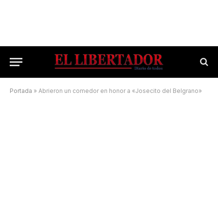
Portada
»
Abrieron un comedor en honor a «Josecito del Belgrano»