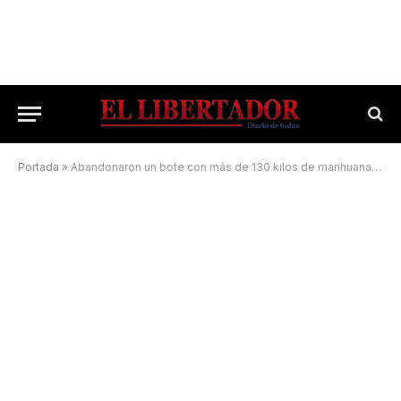
Portada
»
Abandonaron un bote con más de 130 kilos de marihuana en Itatí