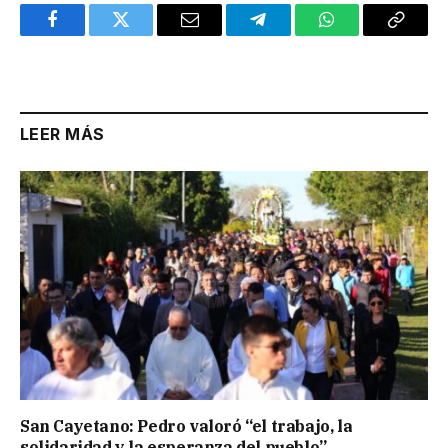
Facebook
Twitter
Email
Telegram
WhatsApp
Copy
Link
LEER MÁS
San Cayetano: Pedro valoró “el trabajo, la
solidaridad y la esperanza del pueblo”