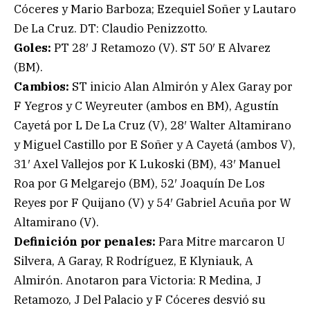
Cóceres y Mario Barboza; Ezequiel Soñer y Lautaro
De La Cruz. DT: Claudio Penizzotto.
Goles:
PT 28′ J Retamozo (V). ST 50′ E Alvarez
(BM).
Cambios:
ST inicio Alan Almirón y Alex Garay por
F Yegros y C Weyreuter (ambos en BM), Agustín
Cayetá por L De La Cruz (V), 28′ Walter Altamirano
y Miguel Castillo por E Soñer y A Cayetá (ambos V),
31′ Axel Vallejos por K Lukoski (BM), 43′ Manuel
Roa por G Melgarejo (BM), 52′ Joaquín De Los
Reyes por F Quijano (V) y 54′ Gabriel Acuña por W
Altamirano (V).
Definición por penales:
Para Mitre marcaron U
Silvera, A Garay, R Rodríguez, E Klyniauk, A
Almirón. Anotaron para Victoria: R Medina, J
Retamozo, J Del Palacio y F Cóceres desvió su