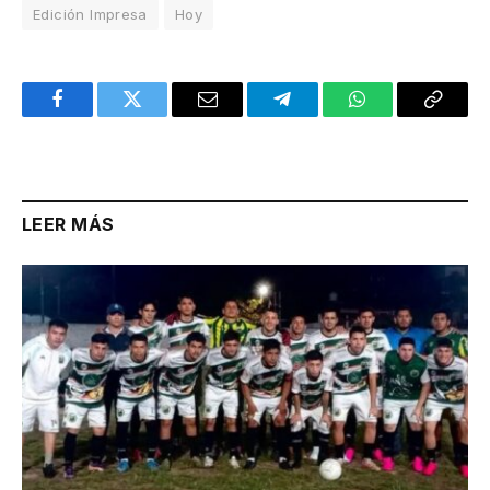
Edición Impresa
Hoy
Facebook
Twitter
Email
Telegram
WhatsApp
Copy
Link
LEER MÁS