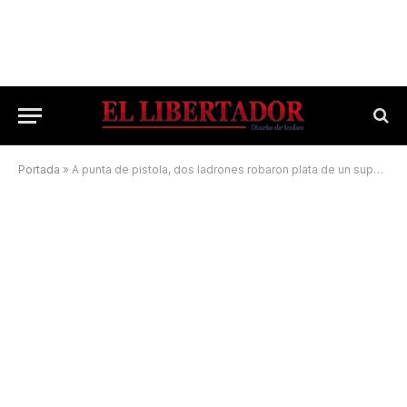
Portada
»
A punta de pistola, dos ladrones robaron plata de un supermercado