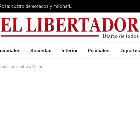
Desarticulan “kiosco” narco en Santa Rosa: cuatro demorados y millonario secuestro de tecnología
acionales
Sociedad
Interior
Policiales
Deportes
rrentinos rumbo a Qatar