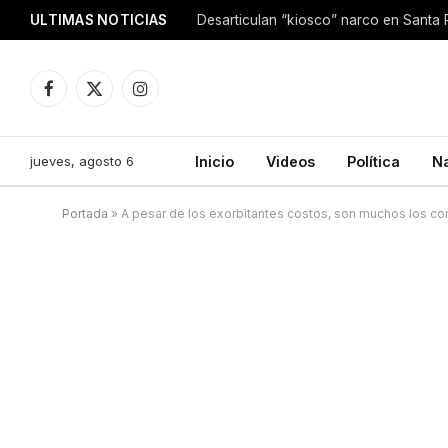
ULTIMAS NOTICIAS
Facebook
X
Instagram
(Twitter)
jueves, agosto 6
Inicio
Videos
Política
N
Portada
»
A pesar de los exorbitantes costos, son muchos los co