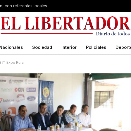
n, con referentes locales
Nacionales
Sociedad
Interior
Policiales
Deport
 87° Expo Rural