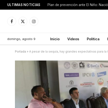
ULTIMAS NOTICIAS
Plan de prevención ante El Niño: Nació
Facebook
X
Instagram
(Twitter)
domingo, agosto 9
Inicio
Videos
Política
Portada
»
A pesar de la sequía, hay grandes expectativas para la