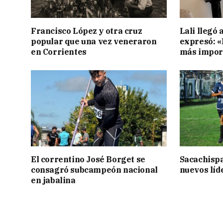
Francisco López y otra cruz
Lali llegó 
popular que una vez veneraron
expresó: «E
en Corrientes
más impor
El correntino José Borget se
Sacachispa
consagró subcampeón nacional
nuevos líd
en jabalina