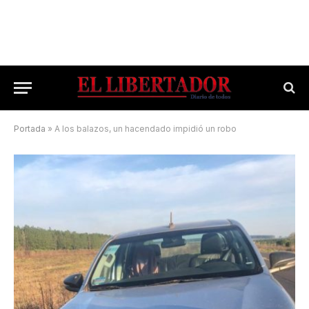
Portada
»
A los balazos, un hacendado impidió un robo