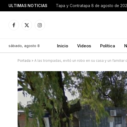
ULTIMAS NOTICIAS
Tapa y Contratapa 8 de agosto de 20
Facebook
X
Instagram
(Twitter)
sábado, agosto 8
Inicio
Videos
Política
N
Portada
»
A las trompadas, evitó un robo en su casa y un familiar 