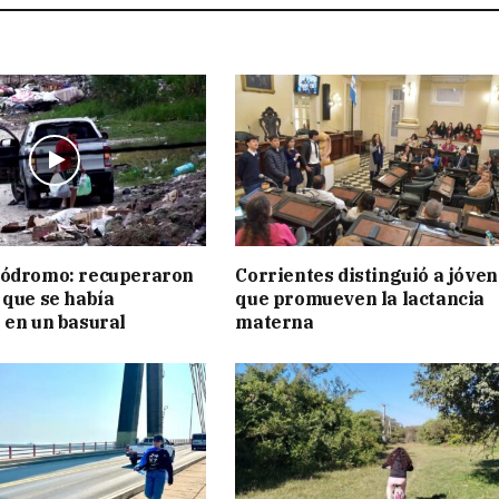
pódromo: recuperaron
Corrientes distinguió a jóve
 que se había
que promueven la lactancia
 en un basural
materna