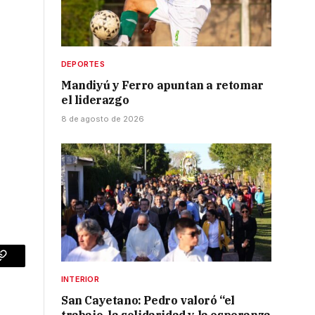
DEPORTES
Mandiyú y Ferro apuntan a retomar
el liderazgo
8 de agosto de 2026
p
Copy
INTERIOR
Link
San Cayetano: Pedro valoró “el