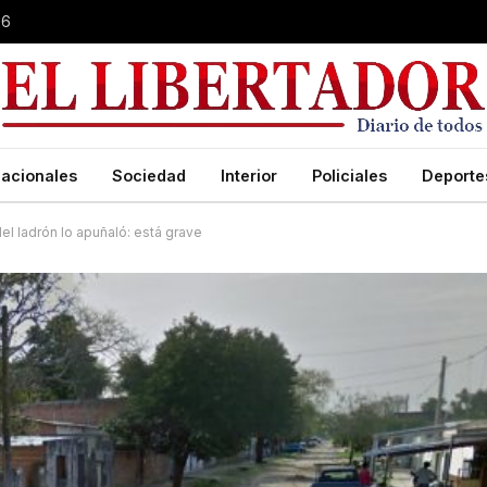
26
acionales
Sociedad
Interior
Policiales
Deporte
del ladrón lo apuñaló: está grave