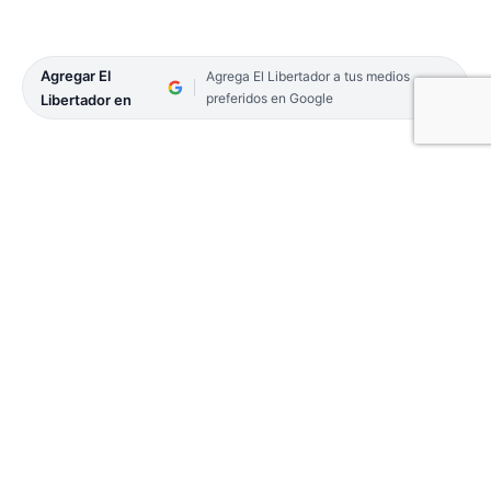
Agregar El
Agrega El Libertador a tus medios
preferidos en Google
Libertador en
Ayer a la noche, dos personas a bordo de una
motocicleta Honda Wave estaban efectuando
distintas maniobras, circulando de contramano,
por calle Guastavino a la altura del 1800. Personal
dependiente del Departamento de Distritos
Policiales y Unidades Operativas procedieron para