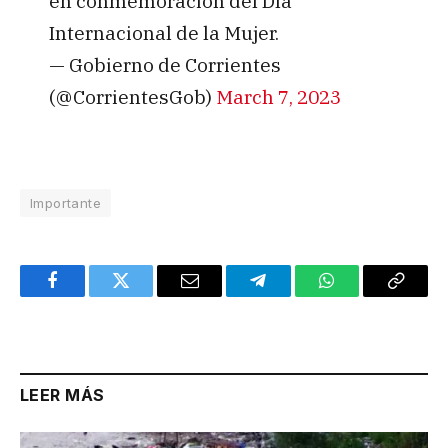
en conmemoración del Día
Internacional de la Mujer.
— Gobierno de Corrientes
(@CorrientesGob)
March 7, 2023
Importante
Facebook
Twitter
Email
Telegram
WhatsApp
Copy
Link
LEER MÁS