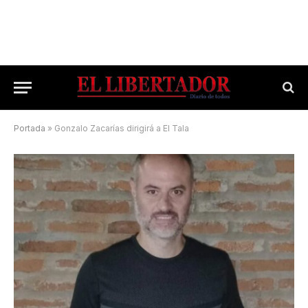
Portada
»
Gonzalo Zacarías dirigirá a El Tala