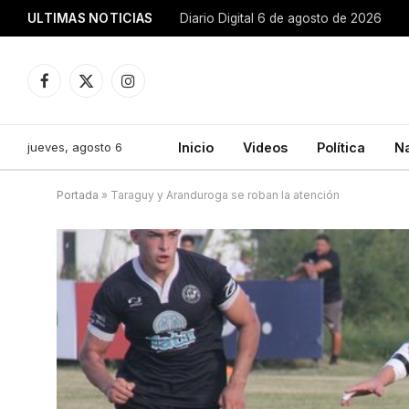
ULTIMAS NOTICIAS
Diario Digital 6 de agosto de 2026
Facebook
X
Instagram
(Twitter)
jueves, agosto 6
Inicio
Videos
Política
N
Portada
»
Taraguy y Aranduroga se roban la atención