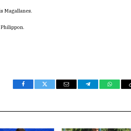
is Magallanes.
 Philippon.
Facebook
Twitter
Email
Telegram
WhatsAp