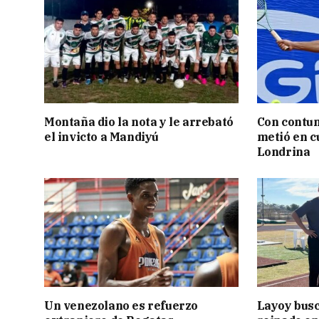
Montaña dio la nota y le arrebató
Con contun
el invicto a Mandiyú
metió en c
Londrina
Un venezolano es refuerzo
Layoy busc