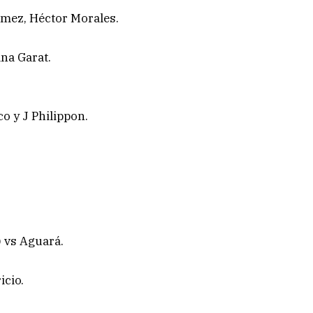
ómez, Héctor Morales.
ana Garat.
o y J Philippon.
 vs Aguará.
icio.